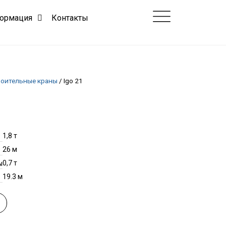
ормация
Контакты
оительные краны
/
Igo 21
1,8 т
26 м
0,7 т
ы
19.3 м