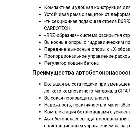
Компактная и удобная конструкция для 
Устойчивая рама с защитой от деформ
-ти секционная подающая стрела B6RRZ
CARBOTECH
«RRZ-образная» система раскрытия ст
Выносные опоры с гидравлическим п
Передние выносные опоры с «Х-образ
Пропорциональное управление раскр
Регулятор подачи бетона
Преимущества автобетононасосов
Большая высота подачи при уменьшен
легкого композитного материала CIF
Высокая производительность
Надежность, практичность и малогаба
Комплектация бетоноводами с усиленн
Автобетононасосы адаптированы для р
с дистанционным управлением на загр