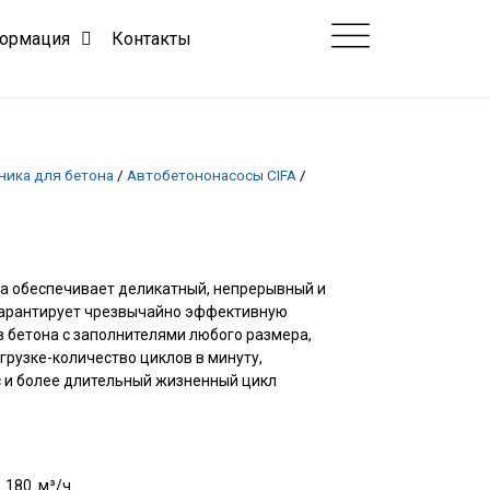
ормация
Контакты
ника для бетона
/
Автобетононасосы CIFA
/
а обеспечивает деликатный, непрерывный и
 гарантирует чрезвычайно эффективную
в бетона с заполнителями любого размера,
грузке-количество циклов в минуту,
 и более длительный жизненный цикл
180 м³/ч