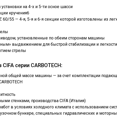
установки на 4-х и 5-ти осное шасси
ации кручения6
 60/55 — 4-я, 5-я и 6-я секции которой изготовлены из ле
релы
риводом, установленные по обеим сторонам машины
ным» выдвижением для быстрой стабилизации и легкости 
ытием стрелы
 CIFA серии CARBOTECH:
ной общей массе машины — за счет комплектации подающ
A CARBOTECH
ритность
ыми стенками, производства CIFA (Италия)
абот в условиях холодного климата с использованием сис
узочном бункере, специальных гидравлических и моторны