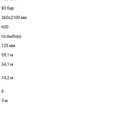
83 бар
260х2100 мм
600
по выбору
125 мм
59,1 м
54,1 м
14,2 м
6
3 м