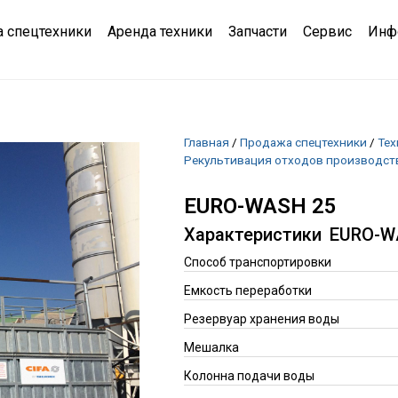
 спецтехники
Аренда техники
Запчасти
Сервис
Инф
Главная
/
Продажа спецтехники
/
Тех
Рекультивация отходов производств
EURO-WASH 25
Характеристики
EURO-W
Способ транспортировки
Емкость переработки
Резервуар хранения воды
Мешалка
Колонна подачи воды