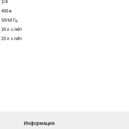
2/4
400 в
50/60 Гц
20 л. с./кВт
25 л. с./кВт
Информация